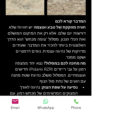
המדבר קורא לכם
חוויה מזוקקת של טבע ועוצמה
 יש חוויות שלא 
דורשות יום שלם, אלא רק את המיקום המושלם 
ואת הכלי הנכון. מסלול "צופה מכתש" הוא הדרך 
האלגנטית ביותר להכיר את המדבר: שעתיים 
מדויקות של נהיגה עצמית, נופים דרמטיים 
ושקט ממכר.
מה מחכה לכם במסלול?
 נצא יחד ממצפה 
רמון על גבי רייזרים (Polaris RZR) חדישים 
ועוצמתיים. המסלול משלב נהיגת שטח מהנה 
עם רגעים של נחת מול הנוף:
נסיעה על שפת הצוק:
 נהיגה לאורך 
המצוקים המרשימים של מכתש רמון, עם 
תצפית פנורמית שנפתחת מול העיניים.
בין מדבר לפריחה:
 מעבר דרך "ציר 
Email
WhatsApp
Phone
הכרמים" המפתיע והמחצבה הישנה – 
שילוב נדיר בין הירוק של החקלאות 
המדברית לצבעי האדמה של ההרים.